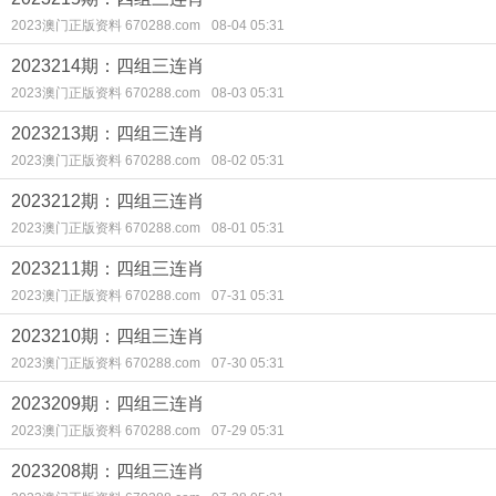
2023澳门正版资料 670288.com
08-04 05:31
2023214期：四组三连肖
2023澳门正版资料 670288.com
08-03 05:31
2023213期：四组三连肖
2023澳门正版资料 670288.com
08-02 05:31
2023212期：四组三连肖
2023澳门正版资料 670288.com
08-01 05:31
2023211期：四组三连肖
2023澳门正版资料 670288.com
07-31 05:31
2023210期：四组三连肖
2023澳门正版资料 670288.com
07-30 05:31
2023209期：四组三连肖
2023澳门正版资料 670288.com
07-29 05:31
2023208期：四组三连肖