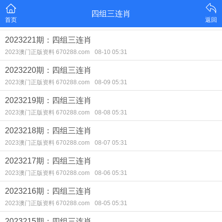
四组三连肖
首页
返回
2023221期：四组三连肖
2023澳门正版资料 670288.com
08-10 05:31
2023220期：四组三连肖
2023澳门正版资料 670288.com
08-09 05:31
2023219期：四组三连肖
2023澳门正版资料 670288.com
08-08 05:31
2023218期：四组三连肖
2023澳门正版资料 670288.com
08-07 05:31
2023217期：四组三连肖
2023澳门正版资料 670288.com
08-06 05:31
2023216期：四组三连肖
2023澳门正版资料 670288.com
08-05 05:31
2023215期：四组三连肖