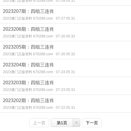
2023澳门正版资料 670288.com
07-28 05:31
2023207期：四组三连肖
2023澳门正版资料 670288.com
07-27 05:31
2023206期：四组三连肖
2023澳门正版资料 670288.com
07-26 05:32
2023205期：四组三连肖
2023澳门正版资料 670288.com
07-26 05:32
2023204期：四组三连肖
2023澳门正版资料 670288.com
07-24 05:31
2023203期：四组三连肖
2023澳门正版资料 670288.com
07-23 05:31
2023202期：四组三连肖
2023澳门正版资料 670288.com
07-22 05:31
上一页
第1页
下一页