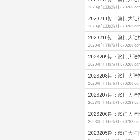
2023澳门正版资料 670288.co
2023211期：澳门大陆
2023澳门正版资料 670288.co
2023210期：澳门大陆
2023澳门正版资料 670288.co
2023209期：澳门大陆
2023澳门正版资料 670288.co
2023208期：澳门大陆
2023澳门正版资料 670288.co
2023207期：澳门大陆
2023澳门正版资料 670288.co
2023206期：澳门大陆
2023澳门正版资料 670288.co
2023205期：澳门大陆