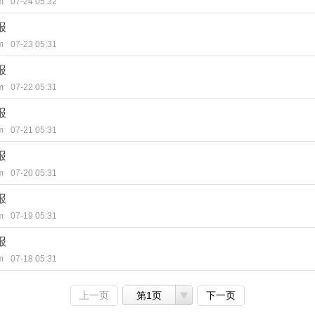
m
07-24 05:32
报
m
07-23 05:31
报
m
07-22 05:31
报
m
07-21 05:31
报
m
07-20 05:31
报
m
07-19 05:31
报
m
07-18 05:31
上一页
第1页
下一页