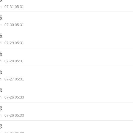
m
07-31 05:31
报
m
07-30 05:31
报
m
07-29 05:31
报
m
07-28 05:31
报
m
07-27 05:31
报
m
07-26 05:33
报
m
07-26 05:33
报