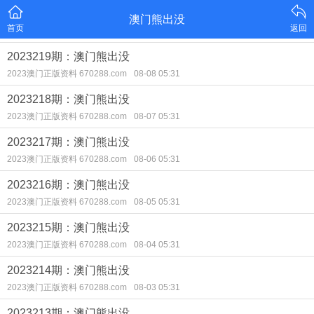
澳门熊出没
首页
返回
2023219期：澳门熊出没
2023澳门正版资料 670288.com
08-08 05:31
2023218期：澳门熊出没
2023澳门正版资料 670288.com
08-07 05:31
2023217期：澳门熊出没
2023澳门正版资料 670288.com
08-06 05:31
2023216期：澳门熊出没
2023澳门正版资料 670288.com
08-05 05:31
2023215期：澳门熊出没
2023澳门正版资料 670288.com
08-04 05:31
2023214期：澳门熊出没
2023澳门正版资料 670288.com
08-03 05:31
2023213期：澳门熊出没