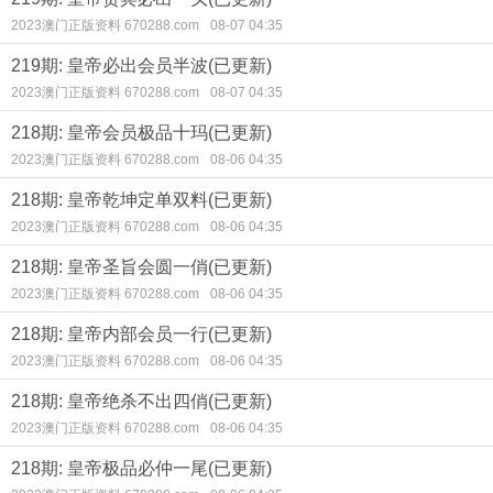
2023澳门正版资料 670288.com
08-07 04:35
219期: 皇帝必出会员半波(已更新)
2023澳门正版资料 670288.com
08-07 04:35
218期: 皇帝会员极品十玛(已更新)
2023澳门正版资料 670288.com
08-06 04:35
218期: 皇帝乾坤定单双料(已更新)
2023澳门正版资料 670288.com
08-06 04:35
218期: 皇帝圣旨会圆一俏(已更新)
2023澳门正版资料 670288.com
08-06 04:35
218期: 皇帝内部会员一行(已更新)
2023澳门正版资料 670288.com
08-06 04:35
218期: 皇帝绝杀不出四俏(已更新)
2023澳门正版资料 670288.com
08-06 04:35
218期: 皇帝极品必仲一尾(已更新)