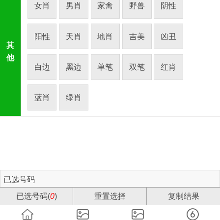
女肖
男肖
家禽
野兽
阴性
阳性
天肖
地肖
吉美
凶丑
其
他
白边
黑边
单笔
双笔
红肖
蓝肖
绿肖
已选号码
已选号码(
0
)
重置选择
复制结果