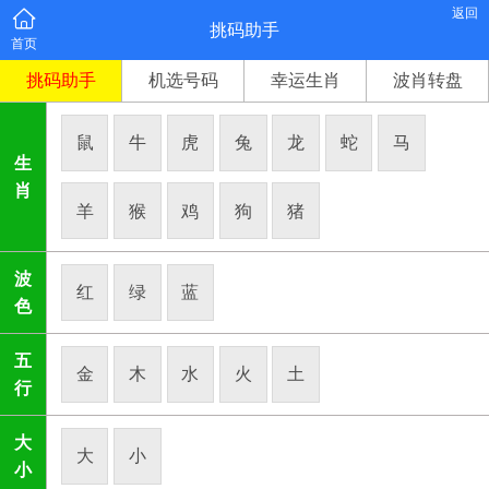
返回
挑码助手
首页
挑码助手
机选号码
幸运生肖
波肖转盘
鼠
牛
虎
兔
龙
蛇
马
生
肖
羊
猴
鸡
狗
猪
波
红
绿
蓝
色
五
金
木
水
火
土
行
大
大
小
小