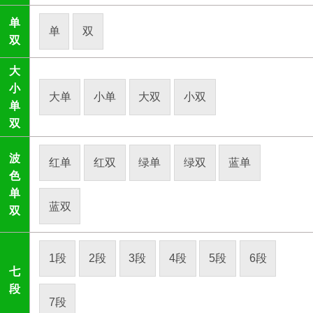
单
单
双
双
大
小
大单
小单
大双
小双
单
双
波
红单
红双
绿单
绿双
蓝单
色
单
蓝双
双
1段
2段
3段
4段
5段
6段
七
段
7段